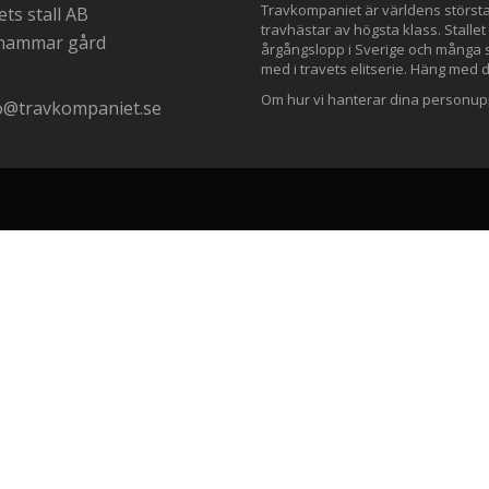
Travkompaniet är världens störs
ts stall AB
travhästar av högsta klass. Stallet
nhammar gård
årgångslopp i Sverige och många st
med i travets elitserie. Häng med 
Om hur vi hanterar dina personupp
o@travkompaniet.se