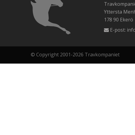
Travkompanie
Yttersta Me
178 90 Ekerö
E-post:
inf
© Copyright 2001-2026 Travkompaniet