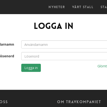
Nyheter
Vårt stall
St
Logga in
darnamn
Lösenord
Glömt
oss
Om travkompaniet