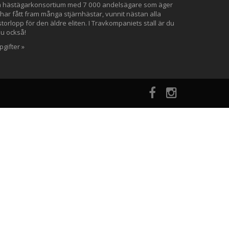
ta hästägarkonsortium med 7 000 andelsägare som äger
 har fått fram många stjärnhästar, vunnit nästan alla
orlopp för den äldre eliten. I Travkompaniets stall är du
du också!
gifter »