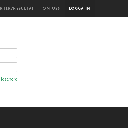
arter/Resultat
Om oss
Logga in
 lösenord