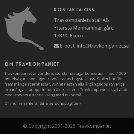
Kontakta oss
Travkompaniets stall AB
Yttersta Menhammar gård
178 90 Ekerö
E-post:
info@travkompaniet.se
Om travkompaniet
Travkompaniet är världens största hästägarkonsortium med 7 000
andelsägare som äger travhästar av högsta klass. Stallet har fått
fram många stjärnhästar, vunnit nästan alla årgångslopp i Sverige
och många storlopp för den äldre eliten. I Travkompaniets stall är du
med i travets elitserie. Häng med du också!
Om hur vi hanterar dina personuppgifter »
© Copyright 2001-2026 Travkompaniet