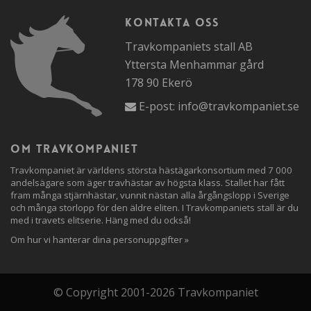
Kontakta oss
Travkompaniets stall AB
Yttersta Menhammar gård
178 90 Ekerö
E-post:
info@travkompaniet.se
Om travkompaniet
Travkompaniet är världens största hästägarkonsortium med 7 000
andelsägare som äger travhästar av högsta klass. Stallet har fått
fram många stjärnhästar, vunnit nästan alla årgångslopp i Sverige
och många storlopp för den äldre eliten. I Travkompaniets stall är du
med i travets elitserie. Häng med du också!
Om hur vi hanterar dina personuppgifter »
© Copyright 2001-2026 Travkompaniet