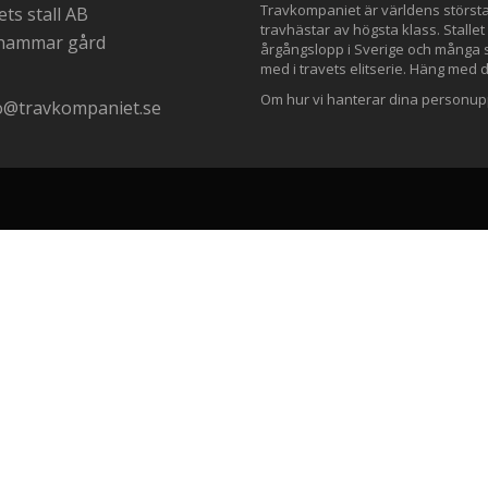
Travkompaniet är världens störs
ts stall AB
travhästar av högsta klass. Stallet
nhammar gård
årgångslopp i Sverige och många st
med i travets elitserie. Häng med 
Om hur vi hanterar dina personupp
o@travkompaniet.se