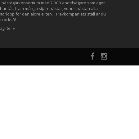
ta hästägarkonsortium med 7 000 andelsägare som äger
 har fått fram många stjärnhästar, vunnit nästan alla
orlopp för den äldre eliten. I Travkompaniets stall är du
du också!
gifter »