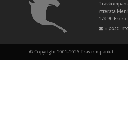
Travkompanie
Yttersta Me
178 90 Ekerö
E-post:
inf
© Copyright 2001-2026 Travkompaniet