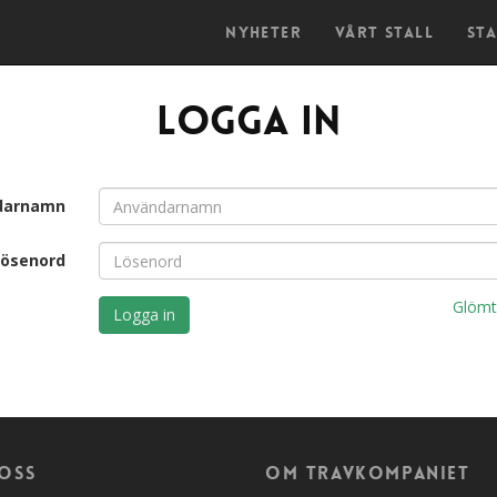
Nyheter
Vårt stall
St
Logga in
darnamn
Lösenord
Glömt
oss
Om travkompaniet