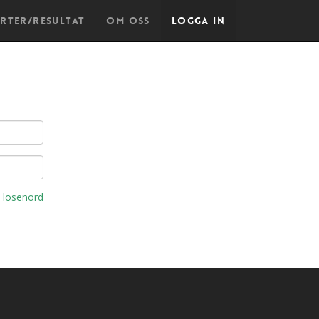
arter/Resultat
Om oss
Logga in
 lösenord