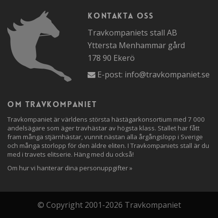
Kontakta oss
Travkompaniets stall AB
Yttersta Menhammar gård
178 90 Ekerö
E-post:
info@travkompaniet.se
Om travkompaniet
Travkompaniet är världens största hästägarkonsortium med 7 000
andelsägare som äger travhästar av högsta klass. Stallet har fått
fram många stjärnhästar, vunnit nästan alla årgångslopp i Sverige
och många storlopp för den äldre eliten. I Travkompaniets stall är du
med i travets elitserie. Häng med du också!
Om hur vi hanterar dina personuppgifter »
© Copyright 2001-2026 Travkompaniet