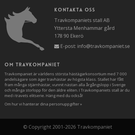
Kontakta oss
Travkompaniets stall AB
Yttersta Menhammar gård
178 90 Ekerö
E-post:
info@travkompaniet.se
Om travkompaniet
Travkompaniet är världens största hästägarkonsortium med 7 000
andelsägare som äger travhästar av högsta klass. Stallet har fått
fram många stjärnhästar, vunnit nästan alla årgångslopp i Sverige
och många storlopp för den äldre eliten. I Travkompaniets stall är du
med i travets elitserie. Häng med du också!
Om hur vi hanterar dina personuppgifter »
© Copyright 2001-2026 Travkompaniet