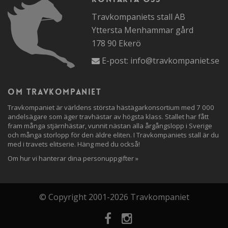
Travkompaniets stall AB
Yttersta Menhammar gård
178 90 Ekerö
E-post:
info@travkompaniet.se
Om travkompaniet
Travkompaniet är världens största hästägarkonsortium med 7 000
andelsägare som äger travhästar av högsta klass. Stallet har fått
fram många stjärnhästar, vunnit nästan alla årgångslopp i Sverige
och många storlopp för den äldre eliten. I Travkompaniets stall är du
med i travets elitserie. Häng med du också!
Om hur vi hanterar dina personuppgifter »
© Copyright 2001-2026 Travkompaniet