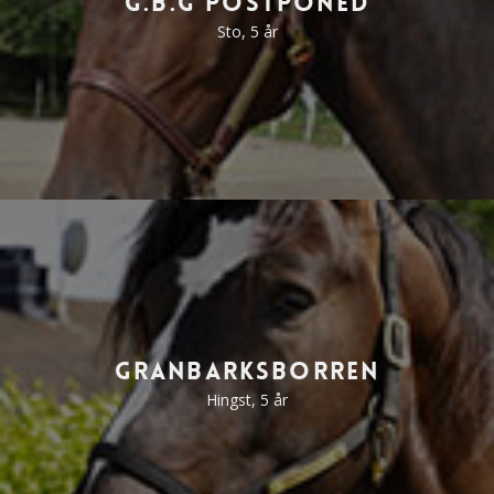
G.B.G Postponed
Sto, 5 år
Granbarksborren
Hingst, 5 år