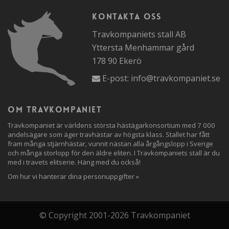
Kontakta oss
Travkompaniets stall AB
Yttersta Menhammar gård
178 90 Ekerö
E-post:
info@travkompaniet.se
Om travkompaniet
Travkompaniet är världens största hästägarkonsortium med 7 000
andelsägare som äger travhästar av högsta klass. Stallet har fått
fram många stjärnhästar, vunnit nästan alla årgångslopp i Sverige
och många storlopp för den äldre eliten. I Travkompaniets stall är du
med i travets elitserie. Häng med du också!
Om hur vi hanterar dina personuppgifter »
© Copyright 2001-2026 Travkompaniet