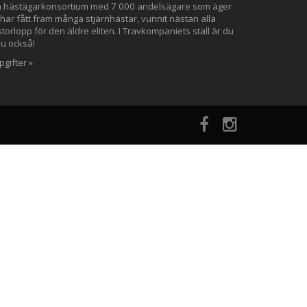
ta hästägarkonsortium med 7 000 andelsägare som äger
 har fått fram många stjärnhästar, vunnit nästan alla
orlopp för den äldre eliten. I Travkompaniets stall är du
du också!
gifter »