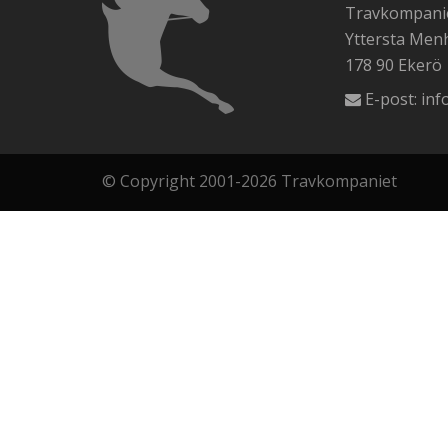
Travkompanie
Yttersta Me
178 90 Ekerö
E-post:
inf
© Copyright 2001-2026 Travkompaniet