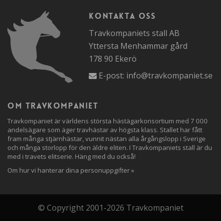
Kontakta oss
Travkompaniets stall AB
Yttersta Menhammar gård
178 90 Ekerö
E-post:
info@travkompaniet.se
Om travkompaniet
Travkompaniet är världens största hästägarkonsortium med 7 000
andelsägare som äger travhästar av högsta klass. Stallet har fått
fram många stjärnhästar, vunnit nästan alla årgångslopp i Sverige
och många storlopp för den äldre eliten. I Travkompaniets stall är du
med i travets elitserie. Häng med du också!
Om hur vi hanterar dina personuppgifter »
© Copyright 2001-2026 Travkompaniet