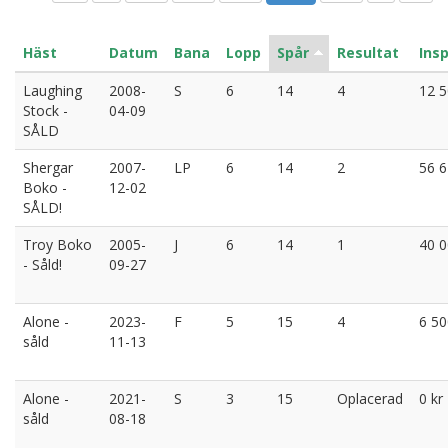
Häst
Datum
Bana
Lopp
Spår
Resultat
Ins
Laughing
2008-
S
6
14
4
12 5
Stock -
04-09
SÅLD
Shergar
2007-
LP
6
14
2
56 6
Boko -
12-02
SÅLD!
Troy Boko
2005-
J
6
14
1
40 0
- Såld!
09-27
Alone -
2023-
F
5
15
4
6 50
såld
11-13
Alone -
2021-
S
3
15
Oplacerad
0 kr
såld
08-18