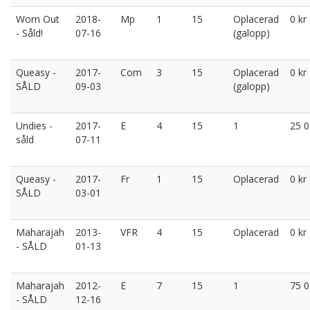
Worn Out
2018-
Mp
1
15
Oplacerad
0 kr
- Såld!
07-16
(galopp)
Queasy -
2017-
Com
3
15
Oplacerad
0 kr
SÅLD
09-03
(galopp)
Undies -
2017-
E
4
15
1
25 0
såld
07-11
Queasy -
2017-
Fr
1
15
Oplacerad
0 kr
SÅLD
03-01
Maharajah
2013-
VFR
4
15
Oplacerad
0 kr
- SÅLD
01-13
Maharajah
2012-
E
7
15
1
75 0
- SÅLD
12-16