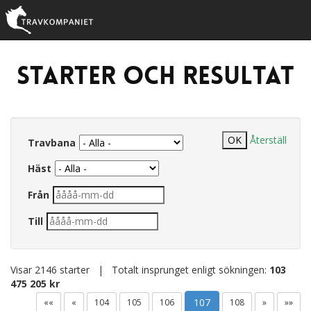
Starter och resultat
Återställ
Travbana
Häst
Från
Till
Visar 2146 starter | Totalt insprunget enligt sökningen:
103
475 205 kr
107
««
«
104
105
106
108
»
»»