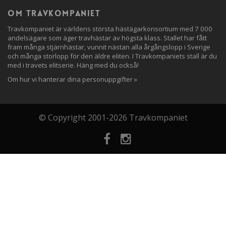
Om travkompaniet
Travkompaniet är världens största hästägarkonsortium med 7 000
andelsägare som äger travhästar av högsta klass. Stallet har fått
fram många stjärnhästar, vunnit nästan alla årgångslopp i Sverige
och många storlopp för den äldre eliten. I Travkompaniets stall är du
med i travets elitserie. Häng med du också!
Om hur vi hanterar dina personuppgifter »
© Copyright 2001-2026 Travkompaniet