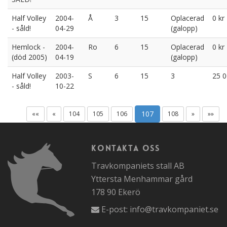
Half Volley
2004-
Å
3
15
Oplacerad
0 kr
- såld!
04-29
(galopp)
Hemlock -
2004-
Ro
6
15
Oplacerad
0 kr
(död 2005)
04-19
(galopp)
Half Volley
2003-
S
6
15
3
25 0
- såld!
10-22
107
««
«
104
105
106
108
»
»»
Kontakta oss
Travkompaniets stall AB
Yttersta Menhammar gård
178 90 Ekerö
E-post:
info@travkompaniet.se