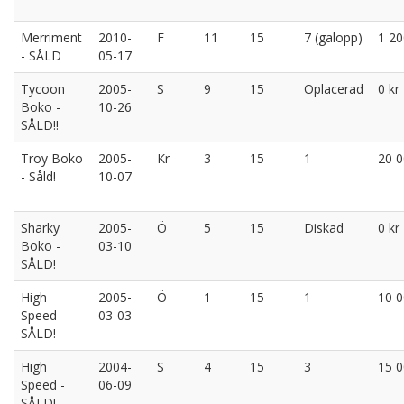
Merriment
2010-
F
11
15
7 (galopp)
1 20
- SÅLD
05-17
Tycoon
2005-
S
9
15
Oplacerad
0 kr
Boko -
10-26
SÅLD!!
Troy Boko
2005-
Kr
3
15
1
20 0
- Såld!
10-07
Sharky
2005-
Ö
5
15
Diskad
0 kr
Boko -
03-10
SÅLD!
High
2005-
Ö
1
15
1
10 0
Speed -
03-03
SÅLD!
High
2004-
S
4
15
3
15 0
Speed -
06-09
SÅLD!