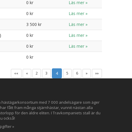
0 kr
Läs mer »
0 kr
Läs mer »
3 500 kr
Läs mer »
)
0 kr
Läs mer »
0 kr
Läs mer »
0 kr
4
««
«
2
3
5
6
»
»»
ta hästägarkonsortium med 7 000 andelsägare som äger
 har fått fram många stjärnhästar, vunnit nästan alla
orlopp för den äldre eliten. I Travkompaniets stall är du
du också!
gifter »