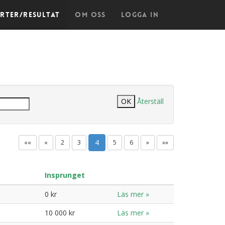
arter/Resultat
Om oss
Logga in
Återställ
4
««
«
2
3
5
6
»
»»
Insprunget
0 kr
Läs mer »
10 000 kr
Läs mer »