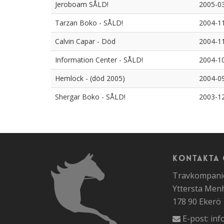
Jeroboam SÅLD!
2005-0
Tarzan Boko - SÅLD!
2004-1
Calvin Capar - Död
2004-1
Information Center - SÅLD!
2004-1
Hemlock - (död 2005)
2004-0
Shergar Boko - SÅLD!
2003-1
Kontakta 
Travkompanie
Yttersta Me
178 90 Ekerö
E-post:
inf