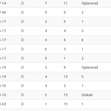
7-14
Ö
7
11
Oplacerad
7-06
Ö
9
9
3
6-17
Ö
2
9
1
6-17
Ö
4
4
2
6-17
Ö
4
6
6
6-17
Ö
6
3
1
6-17
Ö
9
1
2
5-19
Ö
3
9
Oplacerad
5-19
Ö
4
13
5
3-10
Ö
4
3
1
3-10
Ö
5
15
Diskad
3-03
Ö
1
15
1