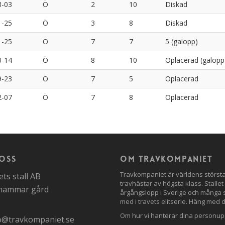
3-03
Ö
2
10
Diskad
1-25
Ö
3
8
Diskad
1-25
Ö
7
7
5 (galopp)
0-14
Ö
8
10
Oplacerad (galopp
9-23
Ö
7
5
Oplacerad
2-07
Ö
7
8
Oplacerad
oss
Om travkompaniet
Travkompaniet är världens störs
ts stall AB
travhästar av högsta klass. Stallet
nhammar gård
årgångslopp i Sverige och många st
med i travets elitserie. Häng med 
Om hur vi hanterar dina personupp
o@travkompaniet.se