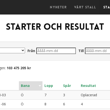
Nyheter
Vårt stall
St
Starter och resultat
Från
Till
ngen:
103 475 205 kr
Bana
Lopp
Spår
Resultat
8-03
Ö
7
3
Oplacerad
1-06
Ö
8
6
4