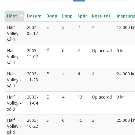
Häst
Datum
Bana
Lopp
Spår
Resultat
Insprun
Half
2004-
S
3
2
4
12 000 kr
Volley -
03-17
såld!
Half
2003-
Ö
6
2
Oplacerad
0 kr
Volley -
12-07
såld!
Half
2003-
B
4
4
4
24 000 kr
Volley -
11-23
såld!
Half
2003-
E
4
13
Oplacerad
0 kr
Volley -
11-04
såld!
Half
2003-
S
6
15
3
25 000 kr
Volley -
10-22
såld!