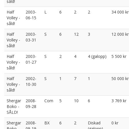
såld!
Half
2003-
L
6
2
2
34 000 kr
Volley -
06-15
såld!
Half
2003-
S
6
12
3
12 000 kr
Volley -
03-31
såld!
Half
2003-
S
2
4
4 (galopp)
5 500 kr
Volley -
01-27
såld!
Half
2002-
S
1
7
1
50 000 kr
Volley -
10-30
såld!
Shergar
2008-
Com
5
10
6
3 769 kr
Boko -
09-28
SÅLD!
Shergar
2008-
BX
6
2
Diskad
0 kr
Boko -
09-19
(galopp)