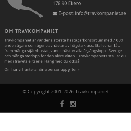
178 90 Ekerö
E-post:
info@travkompaniet.se
Om travkompaniet
Travkompaniet är världens största hästägarkonsortium med 7 000
andelsägare som äger travhästar av högsta klass. Stallet har fått
fram många stjärnhästar, vunnit nästan alla årgångslopp i Sverige
och många storlopp för den äldre eliten. I Travkompaniets stall är du
med i travets elitserie. Häng med du också!
Om hur vi hanterar dina personuppgifter »
© Copyright 2001-2026 Travkompaniet