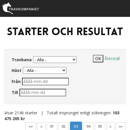
Starter och resultat
Återställ
Travbana
Häst
Från
Till
Visar 2146 starter | Totalt insprunget enligt sökningen:
103
475 205 kr
93
««
«
91
92
94
95
»
»»