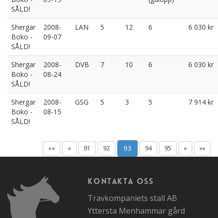
SÅLD!
Shergar
2008-
LAN
5
12
6
6 030 kr
Boko -
09-07
SÅLD!
Shergar
2008-
DVB
7
10
6
6 030 kr
Boko -
08-24
SÅLD!
Shergar
2008-
GSG
5
3
5
7 914 kr
Boko -
08-15
SÅLD!
93
««
«
91
92
94
95
»
»»
Kontakta oss
Travkompaniets stall AB
Yttersta Menhammar gård