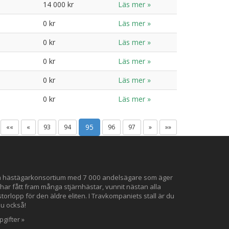
14 000 kr
Läs mer »
0 kr
Läs mer »
0 kr
Läs mer »
0 kr
Läs mer »
0 kr
Läs mer »
0 kr
Läs mer »
95
««
«
93
94
96
97
»
»»
ta hästägarkonsortium med 7 000 andelsägare som äger
 har fått fram många stjärnhästar, vunnit nästan alla
orlopp för den äldre eliten. I Travkompaniets stall är du
du också!
gifter »