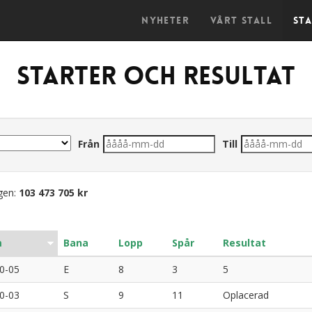
Nyheter
Vårt stall
St
Starter och resultat
Från
Till
ngen:
103 473 705 kr
m
Bana
Lopp
Spår
Resultat
0-05
E
8
3
5
0-03
S
9
11
Oplacerad