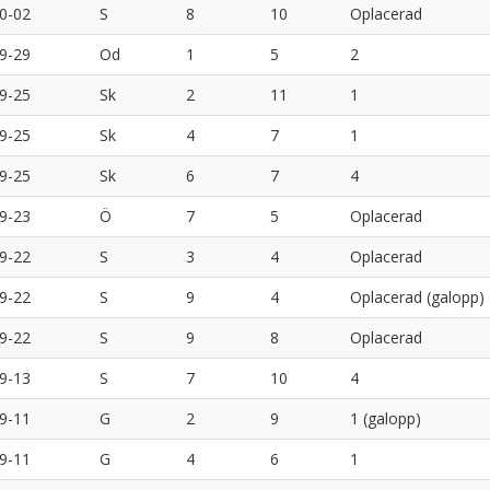
0-02
S
8
10
Oplacerad
9-29
Od
1
5
2
9-25
Sk
2
11
1
9-25
Sk
4
7
1
9-25
Sk
6
7
4
9-23
Ö
7
5
Oplacerad
9-22
S
3
4
Oplacerad
9-22
S
9
4
Oplacerad (galopp)
9-22
S
9
8
Oplacerad
9-13
S
7
10
4
9-11
G
2
9
1 (galopp)
9-11
G
4
6
1