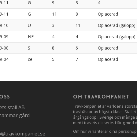
9-11
G
9
3
4
9-11
G
11
8
Oplacerad
9-10
U
3
11
Oplacerad (galopp)
9-09
NF
4
4
Oplacerad (galopp)
9-08
S
8
6
Oplacerad
9-04
ce
5
7
Oplacerad
oss
Om travkompaniet
Travkompaniet är världens störs
ts stall AB
travhästar av högsta klass. Stallet
nhammar gård
årgångslopp i Sverige och många st
med i travets elitserie. Häng med 
Om hur vi hanterar dina personupp
o@travkompaniet.se