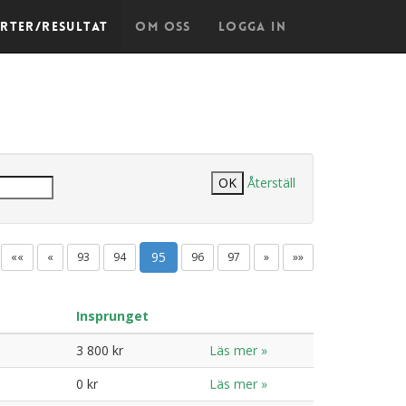
arter/Resultat
Om oss
Logga in
Återställ
95
««
«
93
94
96
97
»
»»
Insprunget
3 800 kr
Läs mer »
0 kr
Läs mer »