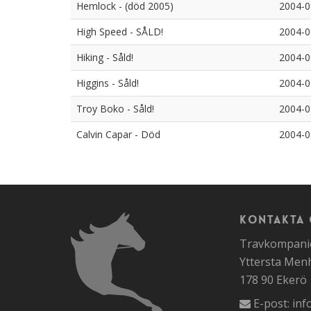
Hemlock - (död 2005)
2004-0
High Speed - SÅLD!
2004-0
Hiking - Såld!
2004-0
Higgins - Såld!
2004-0
Troy Boko - Såld!
2004-0
Calvin Capar - Död
2004-0
Kontakta 
Travkompanie
Yttersta Me
178 90 Ekerö
E-post:
inf