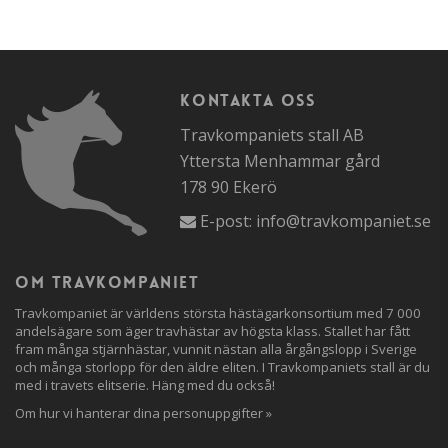
Kontakta oss
Travkompaniets stall AB
Yttersta Menhammar gård
178 90 Ekerö
E-post:
info@travkompaniet.se
Om travkompaniet
Travkompaniet är världens största hästägarkonsortium med 7 000
andelsägare som äger travhästar av högsta klass. Stallet har fått
fram många stjärnhästar, vunnit nästan alla årgångslopp i Sverige
och många storlopp för den äldre eliten. I Travkompaniets stall är du
med i travets elitserie. Häng med du också!
Om hur vi hanterar dina personuppgifter »