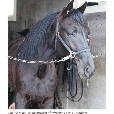
Jump Shot nu i unghäststallet på Yttersta. Foto: A.Lindblom