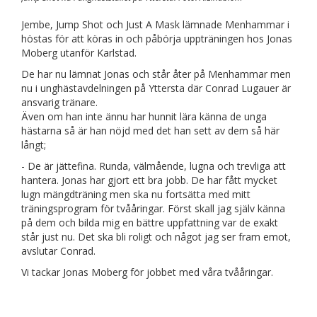
Jembe, Jump Shot och Just A Mask lämnade Menhammar i
höstas för att köras in och påbörja uppträningen hos Jonas
Moberg utanför Karlstad.
De har nu lämnat Jonas och står åter på Menhammar men
nu i unghästavdelningen på Yttersta där Conrad Lugauer är
ansvarig tränare.
Även om han inte ännu har hunnit lära känna de unga
hästarna så är han nöjd med det han sett av dem så här
långt;
- De är jättefina. Runda, välmående, lugna och trevliga att
hantera. Jonas har gjort ett bra jobb. De har fått mycket
lugn mängdträning men ska nu fortsätta med mitt
träningsprogram för tvååringar. Först skall jag själv känna
på dem och bilda mig en bättre uppfattning var de exakt
står just nu. Det ska bli roligt och något jag ser fram emot,
avslutar Conrad.
Vi tackar Jonas Moberg för jobbet med våra tvååringar.