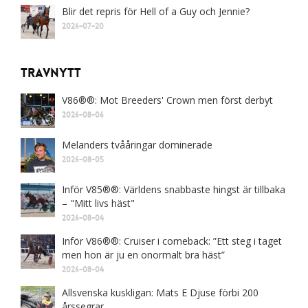
Blir det repris för Hell of a Guy och Jennie?
2026-07-20
Travnytt
V86®®: Mot Breeders' Crown men först derbyt
2026-08-06
Melanders tvååringar dominerade
2026-08-05
Inför V85®®: Världens snabbaste hingst är tillbaka
– "Mitt livs häst"
2026-08-04
Inför V86®®: Cruiser i comeback: ”Ett steg i taget
men hon är ju en onormalt bra häst”
2026-08-04
Allsvenska kuskligan: Mats E Djuse förbi 200
årssegrar