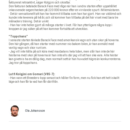
fakturerat retroaktivt, säger Kolgjini och skrattar.
Den fakturan betalade Barack Face med råge när han i andra starten efter uppehållet
inkasserade segerchecken på 220 000 kronor efter en virvlande spurt i Milemästaren.
- Det är sensationellt att han har kommit tillbaka som han har gjort. Han var utdömd och
kunde inte leverera på två år, och så kommer han tillbaka på det här viset med bara tre
månaders träning. Det är unikt.
- Han har inte heller gjort så många starter i livet. Får han ytterligare några lopp i
kroppen är jag säker på att han kommer fortsätta att utvecklas.
”Toppchans”
I senaste starten tävlade Barack Face med amerikansk vagn och utan skor på hovarna.
Den här gången, då han startar med nummer nio bakom bilen, är han anmäld med
vanlig vagn och skor runt om.
- Jag vill inte hålla på och köra med maxbalans hela tiden, men slår han inte de här
hästarna med skor på hovarna är han inte alls där jag vill att han ska vara. Alla hästar
kan givetvis ha en dålig dag, men normalt sett är han huvudet högre än konkurrenterna.
Jag tror på toppchans.
Lutfi Kolgjini om Gomari (V85-7):
- Han vann ett Breeders-lopp senast och håller fin form, men nu fick han ett helt iskallt
läge och han får ta vad han får därifrån.
Ola Johansson