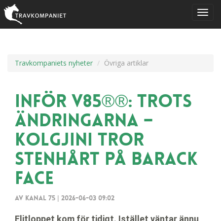
Travkompaniets nyheter
Övriga artiklar
Inför V85®®: Trots
ändringarna –
Kolgjini tror
stenhårt på Barack
Face
Av Kanal 75
|
2026-06-03 09:02
Elitloppet kom för tidigt. Istället väntar ännu