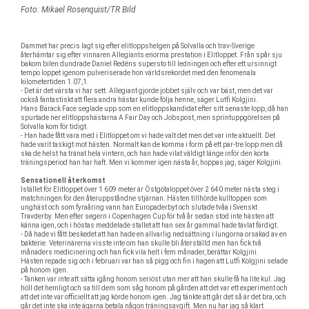
Foto: Mikael Rosenquist/TR Bild
Dammet har precis lagt sig efter elitloppshelgen på Solvalla och trav-Sverige
återhämtar sig efter vinnaren Allegiants enorma prestation i Elitloppet. Från spår sju
bakom bilen dundrade Daniel Redéns supersto till ledningen och efter ett ursinnigt
tempo loppet igenom pulveriserade hon världsrekordet med den fenomenala
kilometertiden 1.07,1.
- Det är det värsta vi har sett. Allegiant gjorde jobbet själv och var bäst, men det var
också fantastiskt att flera andra hästar kunde följa henne, säger Lutfi Kolgjini.
Hans Barack Face seglade upp som en elitloppskandidat efter sitt senaste lopp, då han
spurtade ner elitloppshästarna A Fair Day och Jobspost, men sprintuppgörelsen på
Solvalla kom för tidigt.
- Han hade fått vara med i Elitloppet om vi hade valt det men det var inte aktuellt. Det
hade varit taskigt mot hästen. Normalt kan de komma i form på ett par-tre lopp men då
ska de helst ha tränat hela vintern, och han hade vilat väldigt länge inför den korta
träningsperiod han har haft. Men vi kommer igen nästa år, hoppas jag, säger Kolgjini.
Sensationell återkomst
Istället för Elitloppet över 1 609 meter är Östgötaloppet över 2 640 meter nästa steg i
matchningen för den återuppståndne stjärnan. Hästen tillhörde kulltoppen som
unghäst och som fyraåring vann han Europaderbyt och slutade tvåa i Svenskt
Travderby. Men efter segern i Copenhagen Cup för två år sedan stod inte hästen att
känna igen, och i höstas meddelade stallet att han sex år gammal hade tävlat färdigt.
- Då hade vi fått beskedet att han hade en allvarlig nedsättning i lungorna orsakad av en
bakterie. Veterinärerna visste inte om han skulle bli återställd men han fick två
månaders medicinering och han fick vila helt i fem månader, berättar Kolgjini.
Hästen repade sig och i februari var han så pigg och fin i hagen att Lutfi Kolgjini selade
på honom igen.
- Tanken var inte att sätta igång honom seriöst utan mer att han skulle få ha lite kul. Jag
höll det hemligt och sa till dem som såg honom på gården att det var ett experiment och
att det inte var officiellt att jag körde honom igen. Jag tänkte att går det så är det bra, och
går det inte ska inte ägarna betala någon träningsavgift. Men nu har jag så klart