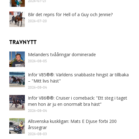
2026-07-21
Blir det repris för Hell of a Guy och Jennie?
2026-07-20
Travnytt
Melanders tvååringar dominerade
2026-08-05
Inför V85®®: Världens snabbaste hingst är tillbaka
– "Mitt livs häst"
2026-08-04
Inför V86®®: Cruiser i comeback: ”Ett steg i taget
men hon är ju en onormalt bra häst”
2026-08-04
Allsvenska kuskligan: Mats E Djuse förbi 200
årssegrar
2026-08-03