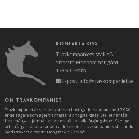
Kontakta oss
Travkompaniets stall AB
Yttersta Menhammar gård
178 90 Ekerö
E-post:
info@travkompaniet.se
Om travkompaniet
Travkompaniet är världens största hästägarkonsortium med 7 000
andelsägare som äger travhästar av högsta klass. Stallet har fått
fram många stjärnhästar, vunnit nästan alla årgångslopp i Sverige
och många storlopp för den äldre eliten. I Travkompaniets stall är du
med i travets elitserie. Häng med du också!