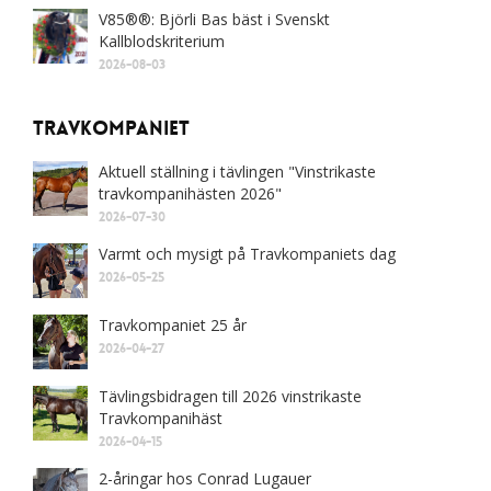
V85®®: Björli Bas bäst i Svenskt
Kallblodskriterium
2026-08-03
Travkompaniet
Aktuell ställning i tävlingen "Vinstrikaste
travkompanihästen 2026"
2026-07-30
Varmt och mysigt på Travkompaniets dag
2026-05-25
Travkompaniet 25 år
2026-04-27
Tävlingsbidragen till 2026 vinstrikaste
Travkompanihäst
2026-04-15
2-åringar hos Conrad Lugauer