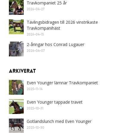
Travkompaniet 25 år
2026-04-27
Tävlingsbidragen till 2026 vinstrikaste
Travkompanihäst
2026-04-15
2-åringar hos Conrad Lugauer
2026-04-07
Arkiverat
Even Younger lämnar Travkompaniet
2025-11-14
Even Younger tappade travet
2025-10-31
Gotlandslunch med Even Younger
2025-10-30