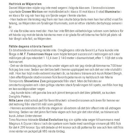
Hattrick av Wäjersten
Daniel Wäjersten nöjde sig inte med segern i högsta klassen. I bronsdivisionen
spurtade
Crowe Motion
ner motståndet och i klass III mot klass II stod
Illuminato
i
en klass för sig när han tog sin fjärde seger i femte starten.
- Han hade en lite krokig väg fram när han skulle börja tävla men han har alltid visat fin
talang, sa Wäjersten om fyraårige Illuminato, som är ett av stallets derbyhopp senare i
år.
- Vi ska försöka vara med där. Han har inte fått den välbehövliga rutinen som behövs för
att hävda sig mot de bästa hästarna men vi är glada för att bitarna har fallit på plats så
här långt i alla fall, sa Wäjersten.
Fällde dagens största favorit
En blixtrande avslutning räckte inte. Omgångens största favorit La Yuca kunde inte
fånga in
M.T.Tomorrows Hope
som höjde tempot successivt i ledningen och skar
mållinjen på nya rekordet 1.12,4 över 2 140 meter i diamantstoet, efter 1.10,8 det sista
halvvarvet.
- Det var de klockslag jag ville ha under vägen och när jag rörde på tömmarna 700 kvar
fick jag bra svar. Sedan var det bra bett i henne upploppet ner och det var inte slutsålt i
mål. Hon har höjt nivån extremt mycket i år, sa hästens tränare och kusk Robert Bergh.
I den efterföljande stodivisionen fick favoritspelarna en ny kalldusch när Maria
Törnqvists
Showtime Zon
galopperade från start. Men de frälstes av
omstartssignalen och i den giltiga starten stack fyraåringen till spets, varifrån hon tog
en kassaskåpssäker seger.
- Jag kunde köra i ett ganska bra och jämnt tempo och det blev jättelätt, sa kusken
Dwights Pieters.
Nilla Lane
stod också pall för favorittrycket i silverdivisionen och även för henne var
det ledning från start till mål som gällde.
- Hennes acceleration de första stegen är så extrem så det blir oftast inte så utdragen
körning. Sedan var det jämn fart hela vägen och hon gör det storstilat, sa tränare och
kusk Johan Untersteiner.
Timo Nurmos-tränade
Global Evolution
tog sin sjätte raka seger tillsammans med
Magnus A Djuse i klass I och de spelare som hade med samtliga vinnare på V85 fick
för det 4 299 kronor. Sju rätt delade ut 44 kronor och då potterna för sex och fem rätt frös
inne väntar en jackpot på V85 nästa lördag.