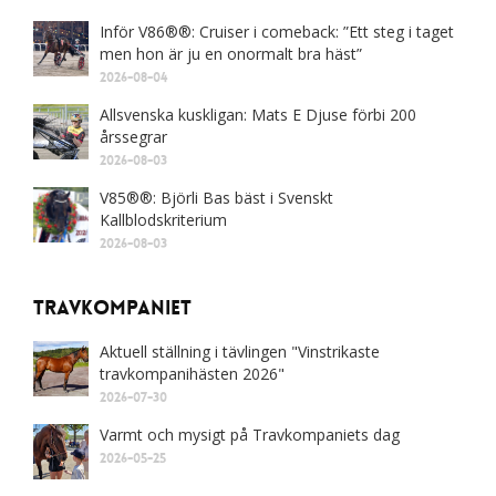
Inför V86®®: Cruiser i comeback: ”Ett steg i taget
men hon är ju en onormalt bra häst”
2026-08-04
Allsvenska kuskligan: Mats E Djuse förbi 200
årssegrar
2026-08-03
V85®®: Björli Bas bäst i Svenskt
Kallblodskriterium
2026-08-03
Travkompaniet
Aktuell ställning i tävlingen "Vinstrikaste
travkompanihästen 2026"
2026-07-30
Varmt och mysigt på Travkompaniets dag
2026-05-25