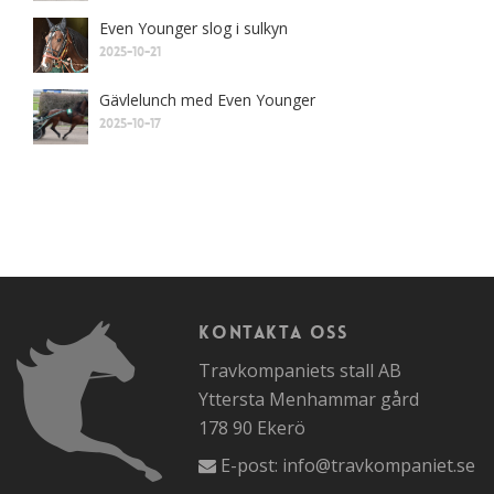
Even Younger slog i sulkyn
2025-10-21
Gävlelunch med Even Younger
2025-10-17
Kontakta oss
Travkompaniets stall AB
Yttersta Menhammar gård
178 90 Ekerö
E-post:
info@travkompaniet.se