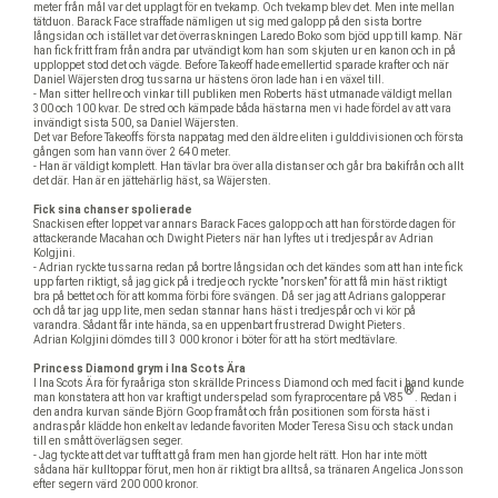
meter från mål var det upplagt för en tvekamp. Och tvekamp blev det. Men inte mellan
tätduon. Barack Face straffade nämligen ut sig med galopp på den sista bortre
långsidan och istället var det överraskningen Laredo Boko som bjöd upp till kamp. När
han fick fritt fram från andra par utvändigt kom han som skjuten ur en kanon och in på
upploppet stod det och vägde. Before Takeoff hade emellertid sparade krafter och när
Daniel Wäjersten drog tussarna ur hästens öron lade han i en växel till.
- Man sitter hellre och vinkar till publiken men Roberts häst utmanade väldigt mellan
300 och 100 kvar. De stred och kämpade båda hästarna men vi hade fördel av att vara
invändigt sista 500, sa Daniel Wäjersten.
Det var Before Takeoffs första nappatag med den äldre eliten i gulddivisionen och första
gången som han vann över 2 640 meter.
- Han är väldigt komplett. Han tävlar bra över alla distanser och går bra bakifrån och allt
det där. Han är en jättehärlig häst, sa Wäjersten.
Fick sina chanser spolierade
Snackisen efter loppet var annars Barack Faces galopp och att han förstörde dagen för
attackerande Macahan och Dwight Pieters när han lyftes ut i tredjespår av Adrian
Kolgjini.
- Adrian ryckte tussarna redan på bortre långsidan och det kändes som att han inte fick
upp farten riktigt, så jag gick på i tredje och ryckte ”norsken” för att få min häst riktigt
bra på bettet och för att komma förbi före svängen. Då ser jag att Adrians galopperar
och då tar jag upp lite, men sedan stannar hans häst i tredjespår och vi kör på
varandra. Sådant får inte hända, sa en uppenbart frustrerad Dwight Pieters.
Adrian Kolgjini dömdes till 3 000 kronor i böter för att ha stört medtävlare.
Princess Diamond grym i Ina Scots Ära
I Ina Scots Ära för fyraåriga ston skrällde Princess Diamond och med facit i hand kunde
®
®
man konstatera att hon var kraftigt underspelad som fyraprocentare på V85
. Redan i
den andra kurvan sände Björn Goop framåt och från positionen som första häst i
andraspår klädde hon enkelt av ledande favoriten Moder Teresa Sisu och stack undan
till en smått överlägsen seger.
- Jag tyckte att det var tufft att gå fram men han gjorde helt rätt. Hon har inte mött
sådana här kulltoppar förut, men hon är riktigt bra alltså, sa tränaren Angelica Jonsson
efter segern värd 200 000 kronor.