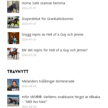
Home Safe stannar hemma
2026-07-31
Stayerdebut för Granbarksborren
2026-07-21
Snygg repris av Hell of a Guy och Jennie
2026-07-21
Blir det repris för Hell of a Guy och Jennie?
2026-07-20
Travnytt
Melanders tvååringar dominerade
2026-08-05
Inför V85®®: Världens snabbaste hingst är tillbaka
– "Mitt livs häst"
2026-08-04