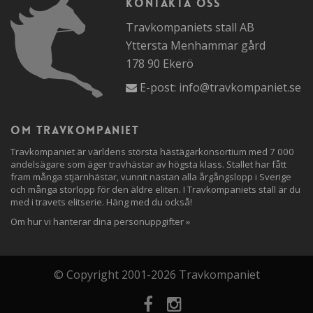
Kontakta oss
Travkompaniets stall AB
Yttersta Menhammar gård
178 90 Ekerö
E-post:
info@travkompaniet.se
Om travkompaniet
Travkompaniet är världens största hästägarkonsortium med 7 000
andelsägare som äger travhästar av högsta klass. Stallet har fått
fram många stjärnhästar, vunnit nästan alla årgångslopp i Sverige
och många storlopp för den äldre eliten. I Travkompaniets stall är du
med i travets elitserie. Häng med du också!
Om hur vi hanterar dina personuppgifter »
© Copyright 2001-2026 Travkompaniet