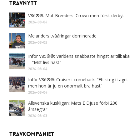
Travnytt
V86®®: Mot Breeders' Crown men först derbyt
2026-08-06
Melanders tvååringar dominerade
2026-08-05
Inför V85®®: Världens snabbaste hingst är tillbaka
– "Mitt livs häst"
2026-08-04
Inför V86®®: Cruiser i comeback: ”Ett steg i taget
men hon är ju en onormalt bra häst”
2026-08-04
Allsvenska kuskligan: Mats E Djuse förbi 200
årssegrar
2026-08-03
Travkompaniet