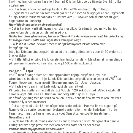
I takt med framgångarna har efterfrågan på Kristian Lindbergs tjänster ökat från olika
stortränare.
– Vi har bland andra haft många hästar åt Daniel Wäjersten och Björn Goop.
– Unghästarna kommer in som ettåringar och åker som tvååringar, de är här ungefär ett
år. I fjol hade vi 20 hästar annars brukar det vara 7-8 stycken och så blir det nu igen,
säger Kristian Lindberg.
Hur viktig är den delen av din verksamhet?
– Det är klart den varit viktig, men kanske mer viktig för några år sedan. Nu har jag
ganska bra starthästar och det rullar på bra.
Hästar från din unghästträning har vunnit Svensk Travkriterium tre år i rad. Får du tacka nej
till många som vill sätta sina unghästar i träning hos dig?
– Ja, faktiskt. Det är lite ovant, men vi har ju fått mycket reklam också med
framgångarna.
I dag har Kristian Lindberg 34 hästar på sin träningslista och av dem är 20 av dem tre
år eller äldre.
– Vi håller till på en gård åtta kilometer från travbanan där vi bland annat har en slinga
på fyra-fem kilometer och en raksträcka på 500 meter att köra på.
®
®
Vann V75
i fjol
®
®
V85
med Årjängs Stora Sprinterlopp är årets höjdpunkt på den idylliska
®
®
värmländska travbanan. I fjol kunde Kristian Lindberg räkna in en seger på V75
då
Fourwhitesox vann som favorit tillsammans med Carl Johan Jepson.
– Vi hade även trean i mål, Lady Adore, så det var rätt kul.
På lördag har stallet en häst till start på V85 där
12 Pack Control
(V85-3) lottats till
sämsta läget i STL Klass II. Kristian Lindberg sitter själv i sulkyn.
Den femårige hingsten har varit på pallen i sex av senaste åtta starterna och inte varit
sämre än fyra sedan oktober.
– Det var synd på spår 12 men någon ska ha det också... Han var fin vid segern på
Romme för tre starter sedan men blekare i starten efter, men det hade kommit gräs i
hagarna och jag tror han var nedsatt av det. Senast var en positiv insats igen.
Nedsatt av gräs?
– Ja, de kan bli lite stumma i kroppen av energivärdet i gräset. När gräset är ganska
kraftigt har det höga proteinvärden och det kan sätta ner en del hästar.
Vad tror du om möjligheterna att skrälla nu?
– Jag tror att han kommer att göra ett bra lopp, sedan får man värdera hästen. Jag