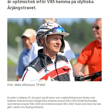
är optimistisk inför V85 hemma på idylliska
Årjängstravet.
Foto: Malin Albinsson, TR Bild
Kristian Lindberg, 45, har gjort sig ett namn som unghästtränare och hästar som
fjolårets kriterievinnare Omega River, kriterievinnaren från 2024 Bullet the BlueSky
samt derbyvinnaren från 2024 och kriterievinnaren från 2023 Fame And Glory har alla
gått i skolan hos Årjängstränaren.