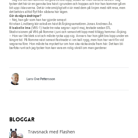
tycker det här är en ganska bra häst i grunden och hoppas och tror han kommer gå en
bit upp i klasserna. Det är inte omöjligt att vi är med dem på linjen med rätt resa, men
det behövs alltid flyt från sådana här lägen.
Gör du några ändringar?
– Nej, han går som han har gjorde senast
Kristian Lindberg kör också en häst åt Årjängsamatören Jonas Andreas Ås.
8 Isabelle Ima
(V85-1) hade tre raka segrar i april-maj, testade sedan STL
Stodivisionen på V86 på Romme i juni och senast ett lopp med tillägg hemma i Årjäng.
– Hon var lite blek sist och måste rycka upp sig. Annars har hon gått bra lopp under en
längre tid. På Romme näst senast fastnade vi i en kall rygg, men hon har varit fin vid
segrarna före. Hon måste ha mycket tur om hon ska räcka ända fram här. Det kan bli
barfota runt och jag tycker hon kan vara en rolig skräll om man garderar.
Lars-Ove Pettersson
Bloggar
Travsnack med Flashen