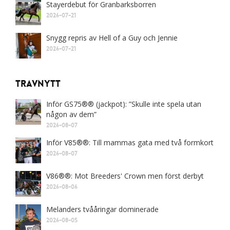
Stayerdebut för Granbarksborren
2026-07-21
Snygg repris av Hell of a Guy och Jennie
2026-07-21
Travnytt
Inför GS75®® (jackpot): ”Skulle inte spela utan
någon av dem”
2026-08-07
Inför V85®®: Till mammas gata med två formkort
2026-08-07
V86®®: Mot Breeders' Crown men först derbyt
2026-08-06
Melanders tvååringar dominerade
2026-08-05