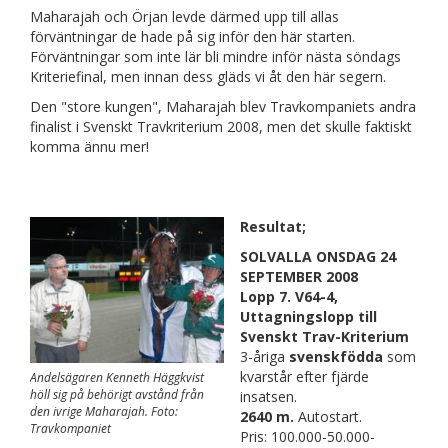
Maharajah och Örjan levde därmed upp till allas
förväntningar de hade på sig inför den här starten.
Förväntningar som inte lär bli mindre inför nästa söndags
Kriteriefinal, men innan dess gläds vi åt den här segern.
Den "store kungen", Maharajah blev Travkompaniets andra
finalist i Svenskt Travkriterium 2008, men det skulle faktiskt
komma ännu mer!
Resultat;
SOLVALLA ONSDAG 24
SEPTEMBER 2008
Lopp 7. V64-4,
Uttagningslopp till
Svenskt Trav-Kriterium
3-åriga
svenskfödda
som
kvarstår efter fjärde
Andelsägaren Kenneth Häggkvist
höll sig på behörigt avstånd från
insatsen.
den ivrige Maharajah. Foto:
2640 m.
Autostart.
Travkompaniet
Pris: 100.000-50.000-