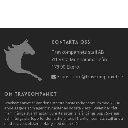
Kontakta oss
Travkompaniets stall AB
Yttersta Menhammar gård
178 90 Ekerö
E-post:
info@travkompaniet.se
Om travkompaniet
Travkompaniet är världens största hästägarkonsortium med 7 000
andelsägare som äger travhästar av högsta klass. Stallet har fått
fram många stjärnhästar, vunnit nästan alla årgångslopp i Sverige
och många storlopp för den äldre eliten. I Travkompaniets stall är du
med i travets elitserie. Häng med du också!