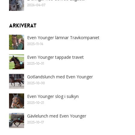
2026-04-07
Arkiverat
Even Younger lämnar Travkompaniet
2025-11-14
Even Younger tappade travet
2025-10-31
Gotlandslunch med Even Younger
2025-10-30
Even Younger slog i sulkyn
2025-10-21
Gävlelunch med Even Younger
2025-10-17