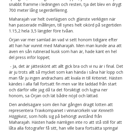
snabbt framme i ledningen och resten, tja det blev en drygt
700 meter lång segerdefilering.
Maharajah var helt överlägsen och glänste verkligen när
han passerade mållinjen, till synes helt okörd på segertiden
1.15,2 hela 3,5 längder före tvåan.
Örjan var mer samlad än vad vi sett honom tidigare efter
att han har vunnit med Maharajah. Men man kunde ana att
även en sån rutinerad kusk som han är, hade känt en hel
del press inför loppet;
- Ja, det är jätteskönt att allt gick bra och vi nu är i final. Det
är ju trots allt så mycket som kan hända i såna här lopp och
man får ju ingen andrachans att kvala in till Kriteriet. Hästen
kändes i alla fall fortsatt fin men var lite laddad från start
och därför ville jag då ta det försiktigt och lugna ner
honom, sa Örjan och lät bådre nöjd och lättad.
Den andelsägare som den här gången dragit lotten att
representera Travkompaniet i vinnarcirkeln var
Kenneth
Häggkvist
, som hölls sig på behörigt avstånd från
Maharajah. Hästen hade nämligen inte ro att stå still för att
låta alla fotografer få sitt, han ville bara fortsätta springa!