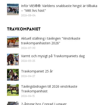
Inför V85®®: Världens snabbaste hingst är tillbaka
– "Mitt livs häst"
2026-08-04
Travkompaniet
Aktuell ställning i tävlingen "Vinstrikaste
travkompanihästen 2026"
2026-07-30
Varmt och mysigt på Travkompaniets dag
2026-05-25
Travkompaniet 25 år
2026-04-27
Tävlingsbidragen till 2026 vinstrikaste
Travkompanihäst
2026-04-15
2-åringar hos Conrad Lugauer