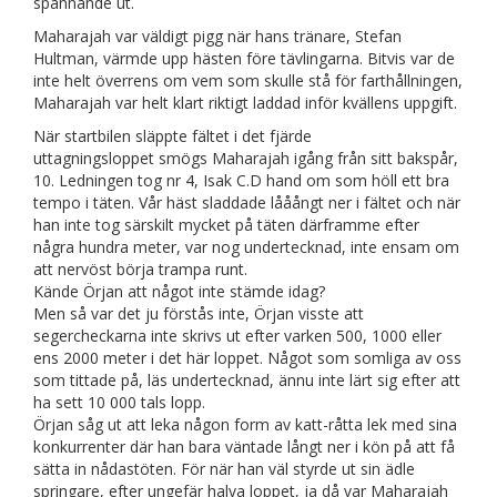
spännande ut.
Maharajah var väldigt pigg när hans tränare, Stefan
Hultman, värmde upp hästen före tävlingarna. Bitvis var de
inte helt överrens om vem som skulle stå för farthållningen,
Maharajah var helt klart riktigt laddad inför kvällens uppgift.
När startbilen släppte fältet i det fjärde
uttagningsloppet smögs Maharajah igång från sitt bakspår,
10. Ledningen tog nr 4, Isak C.D hand om som höll ett bra
tempo i täten. Vår häst sladdade lååångt ner i fältet och när
han inte tog särskilt mycket på täten därframme efter
några hundra meter, var nog undertecknad, inte ensam om
att nervöst börja trampa runt.
Kände Örjan att något inte stämde idag?
Men så var det ju förstås inte, Örjan visste att
segercheckarna inte skrivs ut efter varken 500, 1000 eller
ens 2000 meter i det här loppet. Något som somliga av oss
som tittade på, läs undertecknad, ännu inte lärt sig efter att
ha sett 10 000 tals lopp.
Örjan såg ut att leka någon form av katt-råtta lek med sina
konkurrenter där han bara väntade långt ner i kön på att få
sätta in nådastöten. För när han väl styrde ut sin ädle
springare, efter ungefär halva loppet, ja då var Maharajah