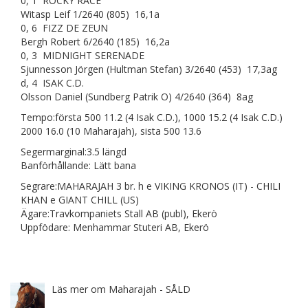
0, 1 ROCKY RACE
Witasp Leif 1/2640 (805) 16,1a
0, 6 FIZZ DE ZEUN
Bergh Robert 6/2640 (185) 16,2a
0, 3 MIDNIGHT SERENADE
Sjunnesson Jörgen (Hultman Stefan) 3/2640 (453) 17,3ag
d, 4 ISAK C.D.
Olsson Daniel (Sundberg Patrik O) 4/2640 (364) 8ag
Tempo:första 500 11.2 (4 Isak C.D.), 1000 15.2 (4 Isak C.D.)
2000 16.0 (10 Maharajah), sista 500 13.6
Segermarginal:3.5 längd
Banförhållande: Lätt bana
Segrare:MAHARAJAH 3 br. h e VIKING KRONOS (IT) - CHILI
KHAN e GIANT CHILL (US)
Ägare:Travkompaniets Stall AB (publ), Ekerö
Uppfödare: Menhammar Stuteri AB, Ekerö
Läs mer om Maharajah - SÅLD