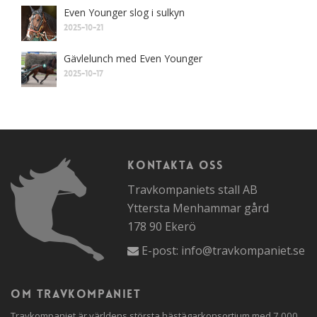
Even Younger slog i sulkyn
2025-10-21
Gävlelunch med Even Younger
2025-10-17
Kontakta oss
Travkompaniets stall AB
Yttersta Menhammar gård
178 90 Ekerö
E-post:
info@travkompaniet.se
Om travkompaniet
Travkompaniet är världens största hästägarkonsortium med 7 000