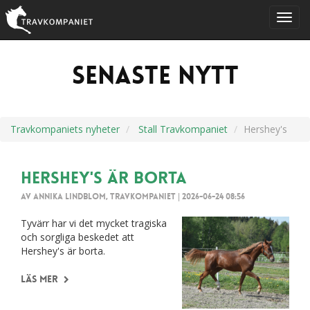
Senaste nytt
Travkompaniets nyheter
Stall Travkompaniet
Hershey's
Hershey's är borta
Av Annika Lindblom, Travkompaniet
|
2026-06-24 08:56
Tyvärr har vi det mycket tragiska
och sorgliga beskedet att
Hershey's är borta.
Läs mer