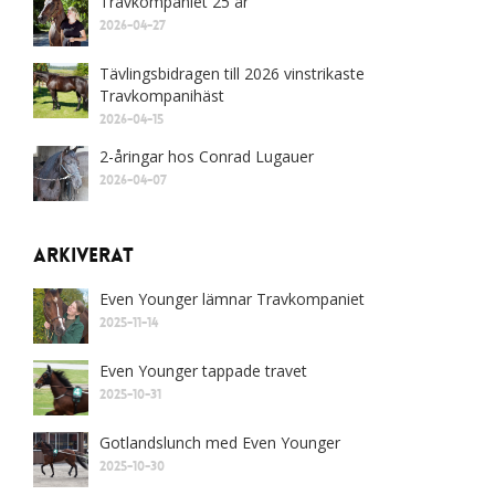
Travkompaniet 25 år
2026-04-27
Tävlingsbidragen till 2026 vinstrikaste
Travkompanihäst
2026-04-15
2-åringar hos Conrad Lugauer
2026-04-07
Arkiverat
Even Younger lämnar Travkompaniet
2025-11-14
Even Younger tappade travet
2025-10-31
Gotlandslunch med Even Younger
2025-10-30