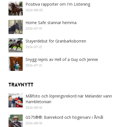
Positiva rapporter om I'm Listening
2026-08-05
Home Safe stannar hemma
2026-07-31
Stayerdebut för Granbarksborren
2026-07-21
Snygg repris av Hell of a Guy och Jennie
2026-07-21
Travnytt
Målfoto och löpningsrekord när Melander vann
Hambletonian
2026-08-10
GS75®®: Banrekord och högervarv i Åmål
2026-08-10