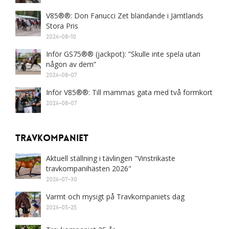
V85®®: Don Fanucci Zet bländande i Jämtlands
Stora Pris
2026-08-10
Inför GS75®® (jackpot): ”Skulle inte spela utan
någon av dem”
2026-08-07
Inför V85®®: Till mammas gata med två formkort
2026-08-07
Travkompaniet
Aktuell ställning i tävlingen "Vinstrikaste
travkompanihästen 2026"
2026-07-30
Varmt och mysigt på Travkompaniets dag
2026-05-25