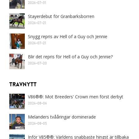
2026-07-31
Stayerdebut för Granbarksborren
2026-07-21
Snygg repris av Hell of a Guy och Jennie
2026-07-21
Blir det repris för Hell of a Guy och Jennie?
2026-07-20
Travnytt
V86®®: Mot Breeders' Crown men först derbyt
2026-08-06
Melanders tvååringar dominerade
2026-08-05
Inför V85®®: Världens snabbaste hingst är tillbaka