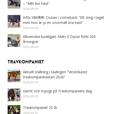
– "Mitt livs häst"
2026-08-04
Inför V86®®: Cruiser i comeback: ”Ett steg i taget
men hon är ju en onormalt bra häst”
2026-08-04
Allsvenska kuskligan: Mats E Djuse förbi 200
årssegrar
2026-08-03
Travkompaniet
Aktuell ställning i tävlingen "Vinstrikaste
travkompanihästen 2026"
2026-07-30
Varmt och mysigt på Travkompaniets dag
2026-05-25
Travkompaniet 25 år
2026-04-27