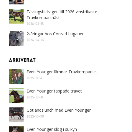
Tävlingsbidragen till 2026 vinstrikaste
Travkompanihäst
2026-04-15
2-åringar hos Conrad Lugauer
2026-04-07
Arkiverat
Even Younger lämnar Travkompaniet
2025-11-14
Even Younger tappade travet
2025-10-31
Gotlandslunch med Even Younger
2025-10-30
Even Younger slog i sulkyn