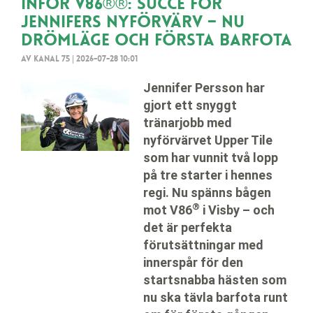
Inför V86®®: Succé för
Jennifers nyförvärv – nu
drömläge och första barfota
Av Kanal 75
|
2026-07-28 10:01
Jennifer Persson har
gjort ett snyggt
tränarjobb med
nyförvärvet Upper Tile
som har vunnit två lopp
på tre starter i hennes
regi. Nu spänns bågen
®
®
mot V86
i Visby – och
det är perfekta
förutsättningar med
innerspår för den
startsnabba hästen som
nu ska tävla barfota runt