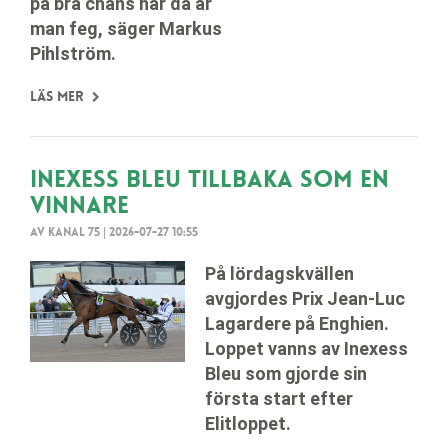
på bra chans här då är
man feg, säger Markus
Pihlström.
Läs mer
Inexess Bleu tillbaka som en
vinnare
Av Kanal 75
|
2026-07-27 10:55
På lördagskvällen
avgjordes Prix Jean-Luc
Lagardere på Enghien.
Loppet vanns av Inexess
Bleu som gjorde sin
första start efter
Elitloppet.