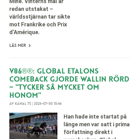
Mine. Vinterns mål är
redan utstakat –
världsstjärnan tar sikte
mot Frankrike och Prix
d’Amérique.
Läs mer
V86®®: Global Etalons
comeback gjorde Wallin rörd
– "Tycker så mycket om
honom"
Av Kanal 75
|
2026-07-30 10:46
Han hade inte startat på
länge men var satt i prima
författning direkt i