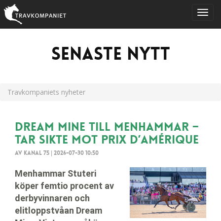
Senaste nytt
Travkompaniets nyheter
Dream Mine till Menhammar –
tar sikte mot Prix d’Amérique
Av Kanal 75
|
2026-07-30 10:50
Menhammar Stuteri
köper femtio procent av
derbyvinnaren och
elitloppstvåan Dream