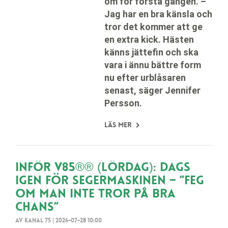
om för första gången. –
Jag har en bra känsla och
tror det kommer att ge
en extra kick. Hästen
känns jättefin och ska
vara i ännu bättre form
nu efter urblåsaren
senast, säger Jennifer
Persson.
Läs mer
Inför V85®® (lördag): Dags
igen för segermaskinen – ”Feg
om man inte tror på bra
chans”
Av Kanal 75
|
2026-07-28 10:00