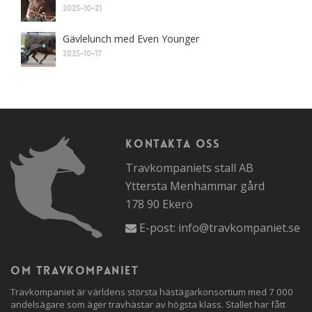
2025-10-21
Gävlelunch med Even Younger
2025-10-17
Kontakta oss
Travkompaniets stall AB
Yttersta Menhammar gård
178 90 Ekerö
E-post:
info@travkompaniet.se
Om travkompaniet
Travkompaniet är världens största hästägarkonsortium med 7 000
andelsägare som äger travhästar av högsta klass. Stallet har fått