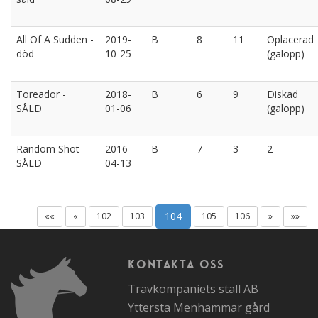
All Of A Sudden -
2019-
B
8
11
Oplacerad
död
10-25
(galopp)
Toreador -
2018-
B
6
9
Diskad
SÅLD
01-06
(galopp)
Random Shot -
2016-
B
7
3
2
SÅLD
04-13
104
««
«
102
103
105
106
»
»»
Kontakta oss
Travkompaniets stall AB
Yttersta Menhammar gård