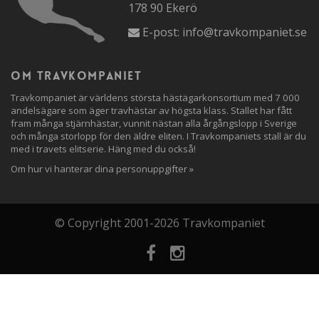
178 90 Ekerö
E-post:
info@travkompaniet.se
Om travkompaniet
Travkompaniet är världens största hästägarkonsortium med 7 000
andelsägare som äger travhästar av högsta klass. Stallet har fått
fram många stjärnhästar, vunnit nästan alla årgångslopp i Sverige
och många storlopp för den äldre eliten. I Travkompaniets stall är du
med i travets elitserie. Häng med du också!
Om hur vi hanterar dina personuppgifter »
© Copyright 2001-2026 Travkompaniet