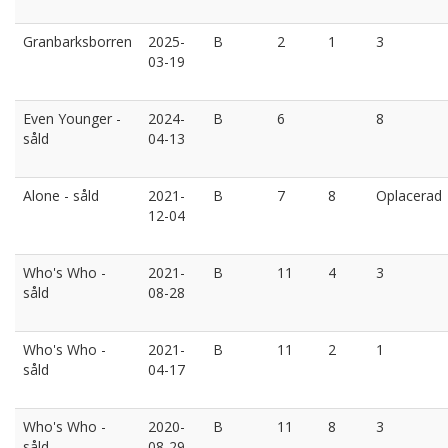
Granbarksborren
2025-
B
2
1
3
03-19
Even Younger -
2024-
B
6
8
såld
04-13
Alone - såld
2021-
B
7
8
Oplacerad
12-04
Who's Who -
2021-
B
11
4
3
såld
08-28
Who's Who -
2021-
B
11
2
1
såld
04-17
Who's Who -
2020-
B
11
8
3
såld
08-29