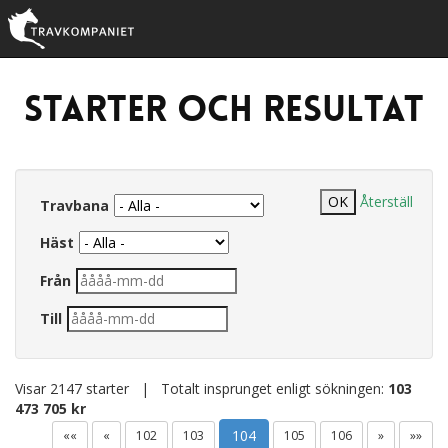
Starter och resultat
Återställ
Travbana
Häst
Från
Till
Visar 2147 starter | Totalt insprunget enligt sökningen:
103
473 705 kr
104
««
«
102
103
105
106
»
»»