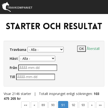
Starter och resultat
Återställ
Travbana
Häst
Från
Till
Visar 2146 starter | Totalt insprunget enligt sökningen:
103
475 205 kr
91
««
«
89
90
92
93
»
»»