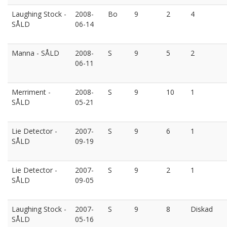
Laughing Stock -
2008-
Bo
9
2
4
SÅLD
06-14
Manna - SÅLD
2008-
S
9
5
2
06-11
Merriment -
2008-
S
9
10
1
SÅLD
05-21
Lie Detector -
2007-
S
9
6
1
SÅLD
09-19
Lie Detector -
2007-
S
9
2
1
SÅLD
09-05
Laughing Stock -
2007-
S
9
8
Diskad
SÅLD
05-16