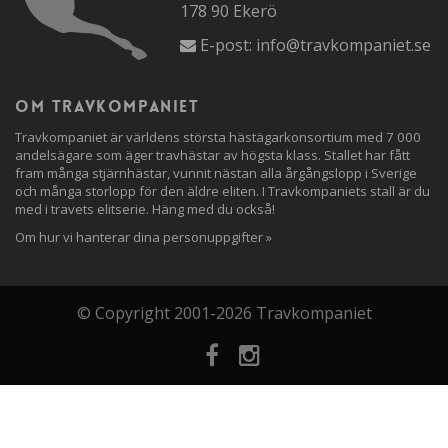
178 90 Ekerö
E-post:
info@travkompaniet.se
Om travkompaniet
Travkompaniet är världens största hästägarkonsortium med 7 000
andelsägare som äger travhästar av högsta klass. Stallet har fått
fram många stjärnhästar, vunnit nästan alla årgångslopp i Sverige
och många storlopp för den äldre eliten. I Travkompaniets stall är du
med i travets elitserie. Häng med du också!
Om hur vi hanterar dina personuppgifter »
© Copyright 2001-2026 Travkompaniet