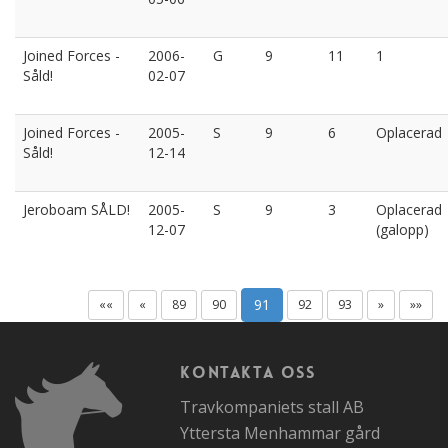
Joined Forces -
2006-
G
9
11
1
Såld!
02-07
Joined Forces -
2005-
S
9
6
Oplacerad
Såld!
12-14
Jeroboam SÅLD!
2005-
S
9
3
Oplacerad
12-07
(galopp)
91
««
«
89
90
92
93
»
»»
Kontakta oss
Travkompaniets stall AB
Yttersta Menhammar gård