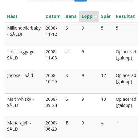
Häst
Datum
Bana
Lopp
Spår
Resultat
Milliondollarbaby
2008-
S
9
5
5
- SÅLD!
11-12
Lost Luggage -
2008-
Ul
9
Oplacerad
SÅLD
11-03
(galopp)
Jocose - Såld
2008-
S
9
12
Oplacerad
10-29
(galopp)
Malt Whisky -
2008-
S
9
10
Oplacerad
SÅLD
09-24
(galopp)
Maharajah -
2008-
B
9
4
1
SÅLD
06-28