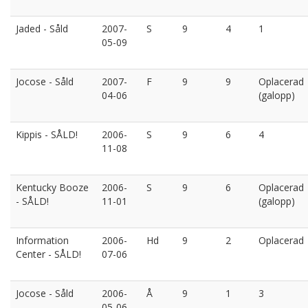
Jaded - Såld
2007-
S
9
4
1
05-09
Jocose - Såld
2007-
F
9
9
Oplacerad
04-06
(galopp)
Kippis - SÅLD!
2006-
S
9
6
4
11-08
Kentucky Booze
2006-
S
9
6
Oplacerad
- SÅLD!
11-01
(galopp)
Information
2006-
Hd
9
2
Oplacerad
Center - SÅLD!
07-06
Jocose - Såld
2006-
Å
9
1
3
05-06