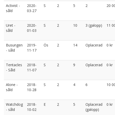
Activist -
2020-
S
2
5
2
20 0
såld
03-27
Uret -
2020-
S
2
10
3 (galopp)
11 0
såld
01-03
Busungen
2019-
Ös
2
14
Oplacerad
0 kr
- såld
11-17
Tentacles
2018-
S
2
9
Oplacerad
0 kr
- Såld
11-07
Alone -
2018-
S
2
4
6
10 0
såld
10-28
Watchdog
2018-
E
2
5
Oplacerad
0 kr
- såld
10-02
(galopp)