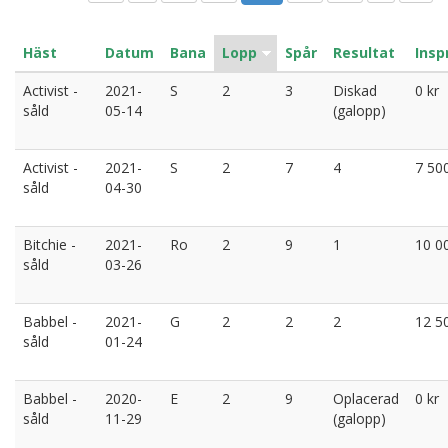
Häst
Datum
Bana
Lopp
Spår
Resultat
Insp
Activist -
2021-
S
2
3
Diskad
0 kr
såld
05-14
(galopp)
Activist -
2021-
S
2
7
4
7 500
såld
04-30
Bitchie -
2021-
Ro
2
9
1
10 0
såld
03-26
Babbel -
2021-
G
2
2
2
12 5
såld
01-24
Babbel -
2020-
E
2
9
Oplacerad
0 kr
såld
11-29
(galopp)