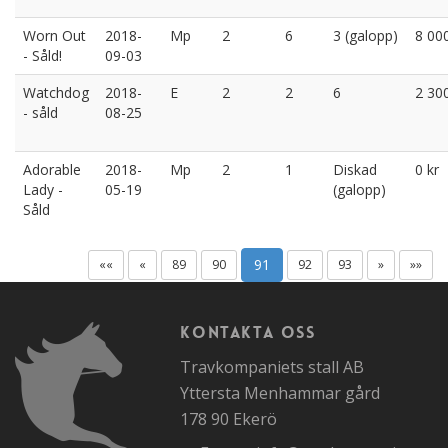
Worn Out
2018-
Mp
2
6
3 (galopp)
8 000
- Såld!
09-03
Watchdog
2018-
E
2
2
6
2 300
- såld
08-25
Adorable
2018-
Mp
2
1
Diskad
0 kr
Lady -
05-19
(galopp)
Såld
91
««
«
89
90
92
93
»
»»
Kontakta oss
Travkompaniets stall AB
Yttersta Menhammar gård
178 90 Ekerö