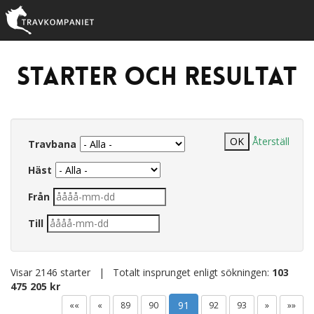
Starter och resultat
Återställ
Travbana
Häst
Från
Till
Visar 2146 starter | Totalt insprunget enligt sökningen:
103
475 205 kr
91
««
«
89
90
92
93
»
»»