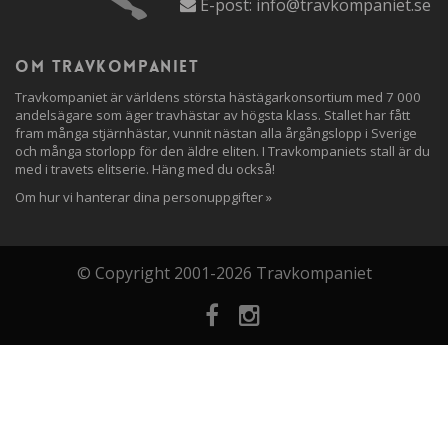
E-post:
info@travkompaniet.se
Om travkompaniet
Travkompaniet är världens största hästägarkonsortium med 7 000
andelsägare som äger travhästar av högsta klass. Stallet har fått
fram många stjärnhästar, vunnit nästan alla årgångslopp i Sverige
och många storlopp för den äldre eliten. I Travkompaniets stall är du
med i travets elitserie. Häng med du också!
Om hur vi hanterar dina personuppgifter »
© Copyright 2001-2026 Travkompaniet