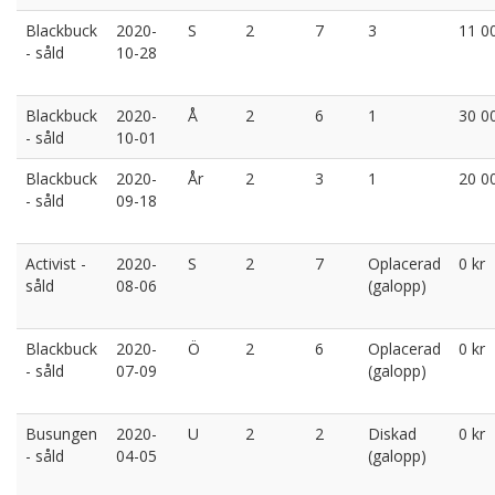
Blackbuck
2020-
S
2
7
3
11 0
- såld
10-28
Blackbuck
2020-
Å
2
6
1
30 0
- såld
10-01
Blackbuck
2020-
År
2
3
1
20 0
- såld
09-18
Activist -
2020-
S
2
7
Oplacerad
0 kr
såld
08-06
(galopp)
Blackbuck
2020-
Ö
2
6
Oplacerad
0 kr
- såld
07-09
(galopp)
Busungen
2020-
U
2
2
Diskad
0 kr
- såld
04-05
(galopp)