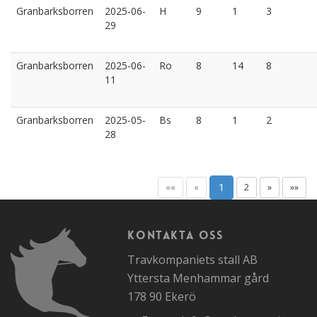
Granbarksborren
2025-06-
H
9
1
3
29
Granbarksborren
2025-06-
Ro
8
14
8
11
Granbarksborren
2025-05-
Bs
8
1
2
28
1
««
«
2
»
»»
Kontakta oss
Travkompaniets stall AB
Yttersta Menhammar gård
178 90 Ekerö