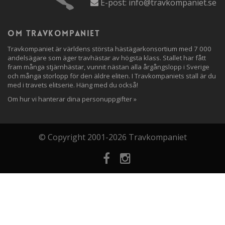
E-post:
info@travkompaniet.se
Om travkompaniet
Travkompaniet är världens största hästägarkonsortium med 7 000
andelsägare som äger travhästar av högsta klass. Stallet har fått
fram många stjärnhästar, vunnit nästan alla årgångslopp i Sverige
och många storlopp för den äldre eliten. I Travkompaniets stall är du
med i travets elitserie. Häng med du också!
Om hur vi hanterar dina personuppgifter »
© Copyright 2001-2026 Travkompaniet