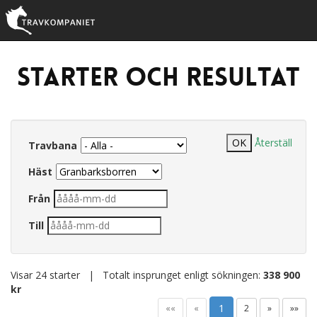
Starter och resultat
Återställ
Travbana
Häst
Från
Till
Visar 24 starter | Totalt insprunget enligt sökningen:
338 900
kr
1
««
«
2
»
»»